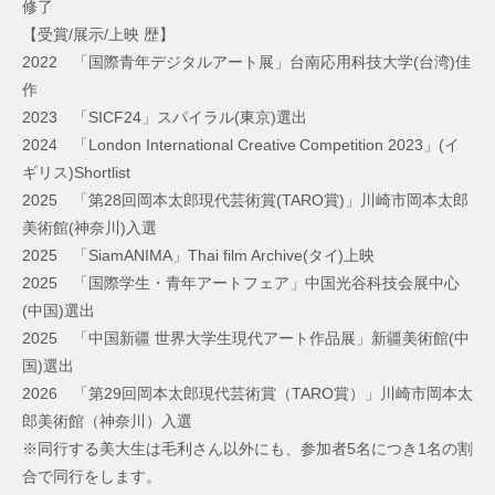
修了
【受賞/展示/上映 歴】
2022 「国際青年デジタルアート展」台南応用科技大学(台湾)佳
作
2023 「SICF24」スパイラル(東京)選出
2024 「London International Creative Competition 2023」(イ
ギリス)Shortlist
2025 「第28回岡本太郎現代芸術賞(TARO賞)」川崎市岡本太郎
美術館(神奈川)入選
2025 「SiamANIMA」Thai film Archive(タイ)上映
2025 「国際学生・青年アートフェア」中国光谷科技会展中心
(中国)選出
2025 「中国新疆 世界大学生現代アート作品展」新疆美術館(中
国)選出
2026 「第29回岡本太郎現代芸術賞（TARO賞）」川崎市岡本太
郎美術館（神奈川）入選
※同行する美大生は毛利さん以外にも、参加者5名につき1名の割
合で同行をします。