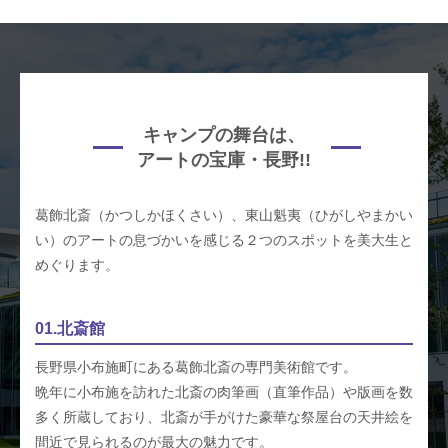
キャンプの舞台は、
アートの宝庫・長野!!
葛飾北斎（かつしかほくさい）、東山魁夷（ひがしやまかい
い）のアートの息づかいを感じる２つのスポットを美大生と
めぐります。
01.北斎館
長野県小布施町にある葛飾北斎の専門美術館です。
晩年に小布施を訪れた北斎の肉筆画（直筆作品）や版画を数
多く所蔵しており、北斎が手がけた豪華な祭屋台の天井絵を
間近で見られるのが最大の魅力です。