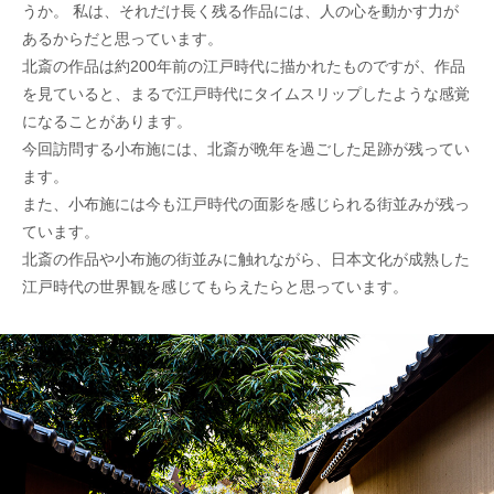
うか。 私は、それだけ長く残る作品には、人の心を動かす力が
あるからだと思っています。
北斎の作品は約200年前の江戸時代に描かれたものですが、作品
を見ていると、まるで江戸時代にタイムスリップしたような感覚
になることがあります。
今回訪問する小布施には、北斎が晩年を過ごした足跡が残ってい
ます。
また、小布施には今も江戸時代の面影を感じられる街並みが残っ
ています。
北斎の作品や小布施の街並みに触れながら、日本文化が成熟した
江戸時代の世界観を感じてもらえたらと思っています。